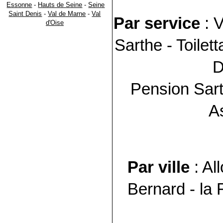
Essonne
-
Hauts de Seine
-
Seine
Saint Denis
-
Val de Marne
-
Val
Par service
: V
d'Oise
Sarthe
- Toilet
D
Pension
Sar
A
Par ville
: Al
Bernard - la 