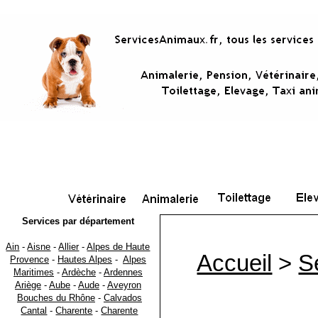
Services par département
Ain
-
Aisne
-
Allier
-
Alpes de Haute
Accueil
>
S
Provence
-
Hautes Alpes
-
Alpes
Maritimes
-
Ardèche
-
Ardennes
Ariège
-
Aube
-
Aude
-
Aveyron
Bouches du Rhône
-
Calvados
Cantal
-
Charente
-
Charente