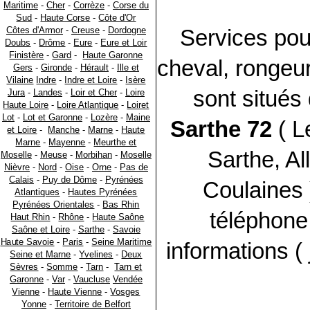
Maritime
-
Cher
-
Corrèze
-
Corse du
Sud
-
Haute Corse
-
Côte d'Or
Côtes d'Armor
-
Creuse
-
Dordogne
Services pou
Doubs
-
Drôme
-
Eure
-
Eure et Loir
Finistère
-
Gard
-
Haute Garonne
cheval, rongeur,
Gers
-
Gironde
-
Hérault
-
Ille et
Vilaine
Indre
-
Indre et Loire
-
Isère
sont situés
Jura
-
Landes
-
Loir et Cher
-
Loire
Haute Loire
-
Loire Atlantique
-
Loiret
Lot
-
Lot et Garonne
-
Lozère
-
Maine
Sarthe 72
( L
et Loire
-
Manche
-
Marne
-
Haute
Marne
-
Mayenne
-
Meurthe et
Sarthe, Al
Moselle
-
Meuse
-
Morbihan
-
Moselle
Nièvre
-
Nord
-
Oise
-
Orne
-
Pas de
Calais
-
Puy de Dôme
-
Pyrénées
Coulaines 
Atlantiques
-
Hautes Pyrénées
Pyrénées Orientales
-
Bas Rhin
téléphone,
Haut Rhin
-
Rhône
-
Haute Saône
Saône et Loire
-
Sarthe
-
Savoie
Haute Savoie
-
Paris
-
Seine Maritime
informations ( 
Seine et Marne
-
Yvelines
-
Deux
Sèvres
-
Somme
-
Tarn
-
Tarn et
Garonne
-
Var
-
Vaucluse
Vendée
Vienne
-
Haute Vienne
-
Vosges
Yonne
-
Territoire de Belfort