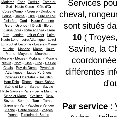
Services pou
Maritime
-
Cher
-
Corrèze
-
Corse du
Sud
-
Haute Corse
-
Côte d'Or
Côtes d'Armor
-
Creuse
-
Dordogne
cheval, rongeur,
Doubs
-
Drôme
-
Eure
-
Eure et Loir
Finistère
-
Gard
-
Haute Garonne
sont situés da
Gers
-
Gironde
-
Hérault
-
Ille et
Vilaine
Indre
-
Indre et Loire
-
Isère
10
( Troyes,
Jura
-
Landes
-
Loir et Cher
-
Loire
Haute Loire
-
Loire Atlantique
-
Loiret
Lot
-
Lot et Garonne
-
Lozère
-
Maine
Savine, la C
et Loire
-
Manche
-
Marne
-
Haute
Marne
-
Mayenne
-
Meurthe et
coordonnées
Moselle
-
Meuse
-
Morbihan
-
Moselle
Nièvre
-
Nord
-
Oise
-
Orne
-
Pas de
Calais
-
Puy de Dôme
-
Pyrénées
différentes in
Atlantiques
-
Hautes Pyrénées
Pyrénées Orientales
-
Bas Rhin
d'ou
Haut Rhin
-
Rhône
-
Haute Saône
Saône et Loire
-
Sarthe
-
Savoie
Haute Savoie
-
Paris
-
Seine Maritime
Seine et Marne
-
Yvelines
-
Deux
Sèvres
-
Somme
-
Tarn
-
Tarn et
Par service
:
Garonne
-
Var
-
Vaucluse
Vendée
Vienne
-
Haute Vienne
-
Vosges
Yonne
-
Territoire de Belfort