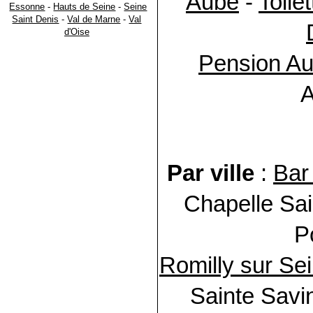
Aube
-
Toile
Essonne
-
Hauts de Seine
-
Seine
Saint Denis
-
Val de Marne
-
Val
d'Oise
Pension A
A
Par ville
:
Bar
Chapelle Sai
P
Romilly sur Se
Sainte Savin