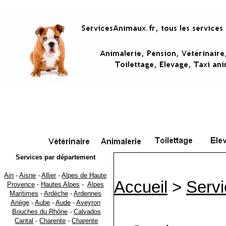
Services par département
Ain
-
Aisne
-
Allier
-
Alpes de Haute
Accueil
>
Servi
Provence
-
Hautes Alpes
-
Alpes
Maritimes
-
Ardèche
-
Ardennes
Ariège
-
Aube
-
Aude
-
Aveyron
Bouches du Rhône
-
Calvados
Cantal
-
Charente
-
Charente