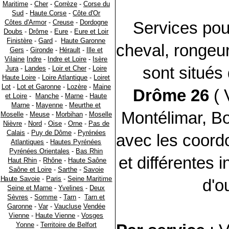
Maritime
-
Cher
-
Corrèze
-
Corse du
Sud
-
Haute Corse
-
Côte d'Or
Côtes d'Armor
-
Creuse
-
Dordogne
Services pou
Doubs
-
Drôme
-
Eure
-
Eure et Loir
Finistère
-
Gard
-
Haute Garonne
cheval, rongeur,
Gers
-
Gironde
-
Hérault
-
Ille et
Vilaine
Indre
-
Indre et Loire
-
Isère
sont situés
Jura
-
Landes
-
Loir et Cher
-
Loire
Haute Loire
-
Loire Atlantique
-
Loiret
Lot
-
Lot et Garonne
-
Lozère
-
Maine
Drôme 26
( 
et Loire
-
Manche
-
Marne
-
Haute
Marne
-
Mayenne
-
Meurthe et
Montélimar, Bo
Moselle
-
Meuse
-
Morbihan
-
Moselle
Nièvre
-
Nord
-
Oise
-
Orne
-
Pas de
Calais
-
Puy de Dôme
-
Pyrénées
avec les coord
Atlantiques
-
Hautes Pyrénées
Pyrénées Orientales
-
Bas Rhin
et différentes 
Haut Rhin
-
Rhône
-
Haute Saône
Saône et Loire
-
Sarthe
-
Savoie
Haute Savoie
-
Paris
-
Seine Maritime
d'ou
Seine et Marne
-
Yvelines
-
Deux
Sèvres
-
Somme
-
Tarn
-
Tarn et
Garonne
-
Var
-
Vaucluse
Vendée
Vienne
-
Haute Vienne
-
Vosges
Yonne
-
Territoire de Belfort