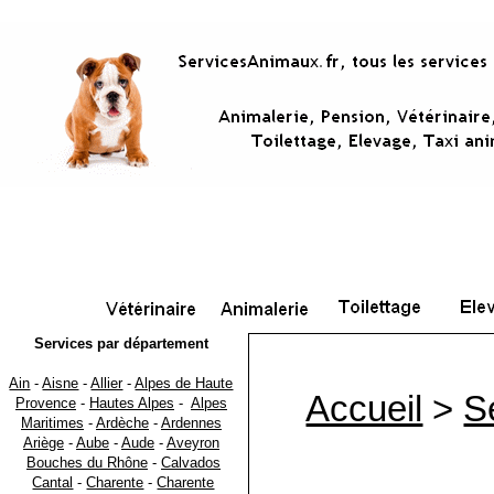
Services par département
Ain
-
Aisne
-
Allier
-
Alpes de Haute
Accueil
>
S
Provence
-
Hautes Alpes
-
Alpes
Maritimes
-
Ardèche
-
Ardennes
Ariège
-
Aube
-
Aude
-
Aveyron
Bouches du Rhône
-
Calvados
Cantal
-
Charente
-
Charente