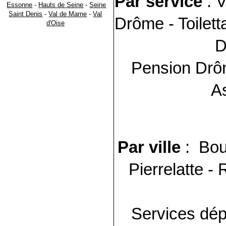
Par service
: V
Essonne
-
Hauts de Seine
-
Seine
Saint Denis
-
Val de Marne
-
Val
Drôme
- Toilet
d'Oise
D
Pension
Drô
A
Par ville
: Bou
Pierrelatte -
Services dép