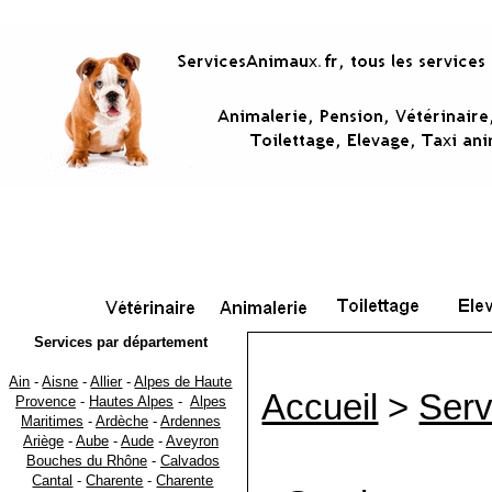
Services par département
Ain
-
Aisne
-
Allier
-
Alpes de Haute
Accueil
>
Serv
Provence
-
Hautes Alpes
-
Alpes
Maritimes
-
Ardèche
-
Ardennes
Ariège
-
Aube
-
Aude
-
Aveyron
Bouches du Rhône
-
Calvados
Cantal
-
Charente
-
Charente