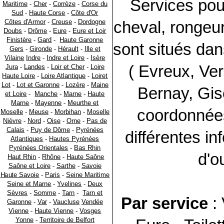
Services pou
Maritime
-
Cher
-
Corrèze
-
Corse du
Sud
-
Haute Corse
-
Côte d'Or
Côtes d'Armor
-
Creuse
-
Dordogne
cheval, rongeur,
Doubs
-
Drôme
-
Eure
-
Eure et Loir
Finistère
-
Gard
-
Haute Garonne
sont situés dan
Gers
-
Gironde
-
Hérault
-
Ille et
Vilaine
Indre
-
Indre et Loire
-
Isère
( Evreux, Ver
Jura
-
Landes
-
Loir et Cher
-
Loire
Haute Loire
-
Loire Atlantique
-
Loiret
Lot
-
Lot et Garonne
-
Lozère
-
Maine
Bernay, Gis
et Loire
-
Manche
-
Marne
-
Haute
Marne
-
Mayenne
-
Meurthe et
coordonnées
Moselle
-
Meuse
-
Morbihan
-
Moselle
Nièvre
-
Nord
-
Oise
-
Orne
-
Pas de
Calais
-
Puy de Dôme
-
Pyrénées
différentes in
Atlantiques
-
Hautes Pyrénées
Pyrénées Orientales
-
Bas Rhin
d'ou
Haut Rhin
-
Rhône
-
Haute Saône
Saône et Loire
-
Sarthe
-
Savoie
Haute Savoie
-
Paris
-
Seine Maritime
Seine et Marne
-
Yvelines
-
Deux
Sèvres
-
Somme
-
Tarn
-
Tarn et
Par service
: 
Garonne
-
Var
-
Vaucluse
Vendée
Vienne
-
Haute Vienne
-
Vosges
Yonne
-
Territoire de Belfort