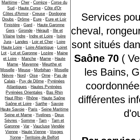
Maritime
-
Cher
-
Corrèze
-
Corse du
Sud
-
Haute Corse
-
Côte d'Or
Côtes d'Armor
-
Creuse
-
Dordogne
Services pou
Doubs
-
Drôme
-
Eure
-
Eure et Loir
Finistère
-
Gard
-
Haute Garonne
cheval, rongeur,
Gers
-
Gironde
-
Hérault
-
Ille et
Vilaine
Indre
-
Indre et Loire
-
Isère
sont situés da
Jura
-
Landes
-
Loir et Cher
-
Loire
Haute Loire
-
Loire Atlantique
-
Loiret
Lot
-
Lot et Garonne
-
Lozère
-
Maine
Saône 70
( Ve
et Loire
-
Manche
-
Marne
-
Haute
Marne
-
Mayenne
-
Meurthe et
les Bains, G
Moselle
-
Meuse
-
Morbihan
-
Moselle
Nièvre
-
Nord
-
Oise
-
Orne
-
Pas de
Calais
-
Puy de Dôme
-
Pyrénées
coordonnées
Atlantiques
-
Hautes Pyrénées
Pyrénées Orientales
-
Bas Rhin
différentes in
Haut Rhin
-
Rhône
-
Haute Saône
Saône et Loire
-
Sarthe
-
Savoie
Haute Savoie
-
Paris
-
Seine Maritime
d'ou
Seine et Marne
-
Yvelines
-
Deux
Sèvres
-
Somme
-
Tarn
-
Tarn et
Garonne
-
Var
-
Vaucluse
Vendée
Vienne
-
Haute Vienne
-
Vosges
Yonne
-
Territoire de Belfort