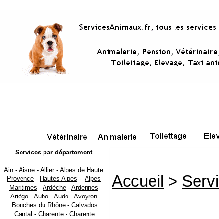
Services par département
Ain
-
Aisne
-
Allier
-
Alpes de Haute
Accueil
>
Serv
Provence
-
Hautes Alpes
-
Alpes
Maritimes
-
Ardèche
-
Ardennes
Ariège
-
Aube
-
Aude
-
Aveyron
Bouches du Rhône
-
Calvados
Cantal
-
Charente
-
Charente